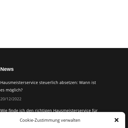
News
Hausmeisterservice steuerlich absetzen: Wann ist
es möglich?
20/12/2022
Wie finde ich den richtigen Hausmeisterservice für
meine Bedürfnisse?
Cookie-Zustimmung verwalten
20/12/2022