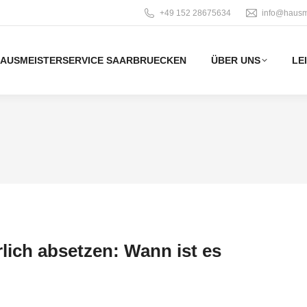
‭+49 152 28675634‬
info@hausm
AUSMEISTERSERVICE SAARBRUECKEN
ÜBER UNS
LE
lich absetzen: Wann ist es