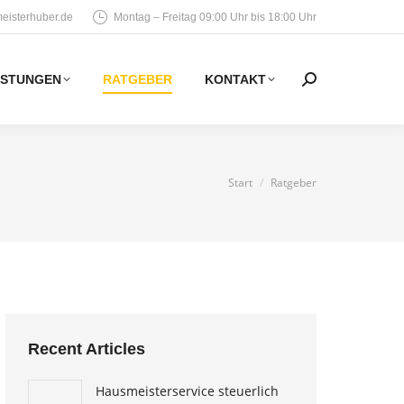
eisterhuber.de
Montag – Freitag 09:00 Uhr bis 18:00 Uhr
ISTUNGEN
RATGEBER
KONTAKT
Search:
Sie befinden sich
Start
Ratgeber
hier:
Recent Articles
Hausmeisterservice steuerlich