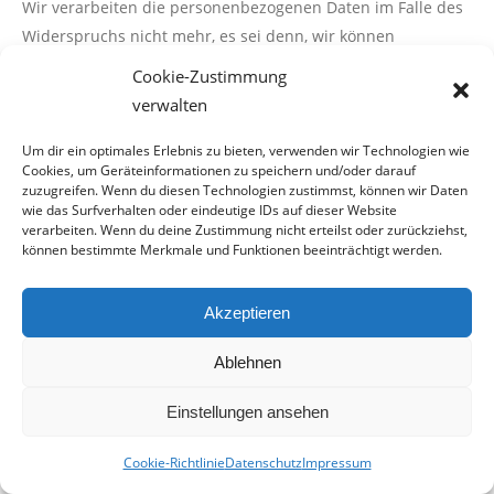
Wir verarbeiten die personenbezogenen Daten im Falle des
Widerspruchs nicht mehr, es sei denn, wir können
zwingende schutzwürdige Gründe für die Verarbeitung
Cookie-Zustimmung
nachweisen, die den Interessen, Rechten und Freiheiten der
verwalten
betroffenen Person überwiegen, oder die Verarbeitung dient
der Geltendmachung, Ausübung oder Verteidigung von
Um dir ein optimales Erlebnis zu bieten, verwenden wir Technologien wie
Cookies, um Geräteinformationen zu speichern und/oder darauf
Rechtsansprüchen.
zuzugreifen. Wenn du diesen Technologien zustimmst, können wir Daten
wie das Surfverhalten oder eindeutige IDs auf dieser Website
Werden Daten zur Direktwerbung verarbeitet, kann der
verarbeiten. Wenn du deine Zustimmung nicht erteilst oder zurückziehst,
Betroffene jederzeit Widerspruch einlegen, der dann von
können bestimmte Merkmale und Funktionen beeinträchtigt werden.
einem unserer Mitarbeiter ausgeführt wird.
Akzeptieren
h) Automatisierte Entscheidungen im Einzelfall
einschließlich Profiling
Ablehnen
Jede von der Verarbeitung personenbezogener Daten
Einstellungen ansehen
betroffene Person hat das vom Europäischen Richtlinien-
und Verordnungsgeber gewährte Recht, nicht einer
Cookie-Richtlinie
Datenschutz
Impressum
ausschließlich auf einer automatisierten Verarbeitung —