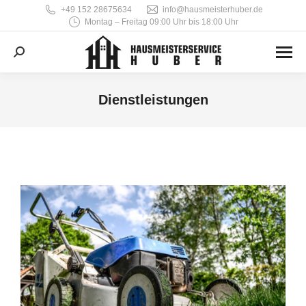
‭+49 152 28675634‬
info@hausmeisterhuber.de
Montag – Freitag 09:00 Uhr bis 18:00 Uhr
Search:
Dienstleistungen
Sie befinden sich hier: