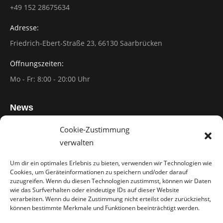
‭+49 152 28675634
Adresse:
Friedrich-Ebert-Straße 23, 66130 Saarbrücken
Öffnungszeiten:
Mo - Fr: 8:00 - 20:00 Uhr
News
Cookie-Zustimmung
Hausmeisterservice steuerlich absetzen: Wann ist es
verwalten
möglich?
20/12/2022
Um dir ein optimales Erlebnis zu bieten, verwenden wir Technologien wie
Cookies, um Geräteinformationen zu speichern und/oder darauf
Wie finde ich den richtigen Hausmeisterservice für meine
zuzugreifen. Wenn du diesen Technologien zustimmst, können wir Daten
wie das Surfverhalten oder eindeutige IDs auf dieser Website
Bedürfnisse?
verarbeiten. Wenn du deine Zustimmung nicht erteilst oder zurückziehst,
20/12/2022
können bestimmte Merkmale und Funktionen beeinträchtigt werden.