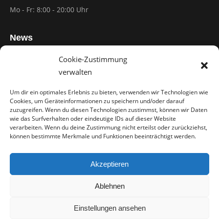
Mo - Fr: 8:00 - 20:00 Uhr
News
Cookie-Zustimmung
Hausmeisterservice steuerlich absetzen: Wann ist es
verwalten
möglich?
20/12/2022
Um dir ein optimales Erlebnis zu bieten, verwenden wir Technologien wie
Cookies, um Geräteinformationen zu speichern und/oder darauf
Wie finde ich den richtigen Hausmeisterservice für meine
zuzugreifen. Wenn du diesen Technologien zustimmst, können wir Daten
wie das Surfverhalten oder eindeutige IDs auf dieser Website
Bedürfnisse?
verarbeiten. Wenn du deine Zustimmung nicht erteilst oder zurückziehst,
20/12/2022
können bestimmte Merkmale und Funktionen beeinträchtigt werden.
Was ist ein Hausmeisterservice und was sind die Aufgaben
Akzeptieren
eines Hausmeisters?
20/12/2022
Ablehnen
Einstellungen ansehen